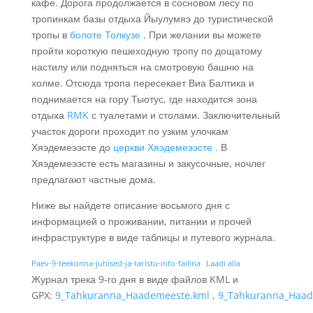
кафе. Дорога продолжается в сосновом лесу по
тропинкам базы отдыха Йыулумяэ до туристической
тропы в
болоте Толкузе
. При желании вы можете
пройти короткую пешеходную тропу по дощатому
настилу или подняться на смотровую башню на
холме. Отсюда тропа пересекает Виа Балтика и
поднимается на гору Тыотус, где находится зона
отдыха
RMK
с туалетами и столами. Заключительный
участок дороги проходит по узким улочкам
Хяэдемеээсте до
церкви Хяэдемеээсте .
В
Хяэдемеээсте есть магазины и закусочные, ночлег
предлагают частные дома.
Ниже вы найдете описание восьмого дня с
информацией о проживании, питании и прочей
инфраструктуре в виде таблицы и путевого журнала.
Paev-9-teekonna-juhised-ja-taristu-info-failina
Laadi alla
Журнал трека 9-го дня в виде файлов KML и
GPX:
9_Tahkuranna_Haademeeste.kml
,
9_Tahkuranna_Haad