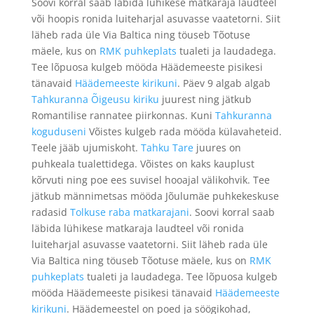
Soovi korral saab läbida lühikese matkaraja laudteel
või hoopis ronida luiteharjal asuvasse vaatetorni. Siit
läheb rada üle Via Baltica ning töuseb Tõotuse
mäele, kus on
RMK puhkeplats
tualeti ja laudadega.
Tee lõpuosa kulgeb mööda Häädemeeste pisikesi
tänavaid
Häädemeeste kirikuni
. Päev 9 algab algab
Tahkuranna Õigeusu kiriku
juurest ning jätkub
Romantilise rannatee piirkonnas. Kuni
Tahkuranna
koguduseni
Võistes kulgeb rada mööda külavaheteid.
Teele jääb ujumiskoht.
Tahku Tare
juures on
puhkeala tualettidega. Võistes on kaks kauplust
kõrvuti ning poe ees suvisel hooajal välikohvik. Tee
jätkub männimetsas mööda Jõulumäe puhkekeskuse
radasid
Tolkuse raba matkarajani
. Soovi korral saab
läbida lühikese matkaraja laudteel või ronida
luiteharjal asuvasse vaatetorni. Siit läheb rada üle
Via Baltica ning töuseb Tõotuse mäele, kus on
RMK
puhkeplats
tualeti ja laudadega. Tee lõpuosa kulgeb
mööda Häädemeeste pisikesi tänavaid
Häädemeeste
kirikuni
. Häädemeestel on poed ja söögikohad,