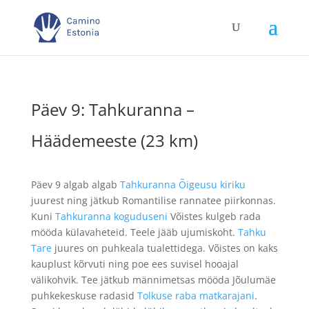
Päev 9: Tahkuranna –
Häädemeeste (23 km)
Päev 9 algab algab
Tahkuranna Õigeusu kiriku
juurest ning jätkub Romantilise rannatee piirkonnas.
Kuni
Tahkuranna koguduseni
Võistes kulgeb rada
mööda külavaheteid. Teele jääb ujumiskoht.
Tahku
Tare
juures on puhkeala tualettidega. Võistes on kaks
kauplust kõrvuti ning poe ees suvisel hooajal
välikohvik. Tee jätkub männimetsas mööda Jõulumäe
puhkekeskuse radasid
Tolkuse raba matkarajani
.