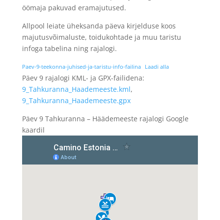
öömaja pakuvad eramajutused.
Allpool leiate üheksanda päeva kirjelduse koos
majutusvõimaluste, toidukohtade ja muu taristu
infoga tabelina ning rajalogi.
Paev-9-teekonna-juhised-ja-taristu-info-failina
Laadi alla
Päev 9 rajalogi KML- ja GPX-failidena:
9_Tahkuranna_Haademeeste.kml
,
9_Tahkuranna_Haademeeste.gpx
Päev 9 Tahkuranna – Häädemeeste rajalogi Google
kaardil