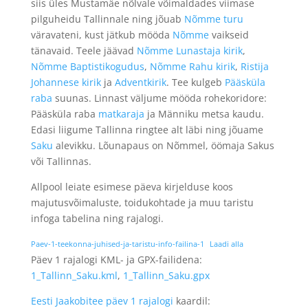
siis üles Mustamäe nõlvale võimaldades viimase
pilguheidu Tallinnale ning jõuab
Nõmme turu
väravateni, kust jätkub mööda
Nõmme
vaikseid
tänavaid. Teele jäävad
Nõmme Lunastaja kirik
,
Nõmme Baptistikogudus
,
Nõmme Rahu kirik
,
Ristija
Johannese kirik
ja
Adventkirik
. Tee kulgeb
Pääsküla
raba
suunas. Linnast väljume mööda rohekoridore:
Pääsküla raba
matkaraja
ja Männiku metsa kaudu.
Edasi liigume Tallinna ringtee alt läbi ning jõuame
Saku
alevikku. Lõunapaus on Nõmmel, öömaja Sakus
või Tallinnas.
Allpool leiate esimese päeva kirjelduse koos
majutusvõimaluste, toidukohtade ja muu taristu
infoga tabelina ning rajalogi.
Paev-1-teekonna-juhised-ja-taristu-info-failina-1
Laadi alla
Päev 1 rajalogi KML- ja GPX-failidena:
1_Tallinn_Saku.kml
,
1_Tallinn_Saku.gpx
Eesti Jaakobitee päev 1 rajalogi
kaardil: