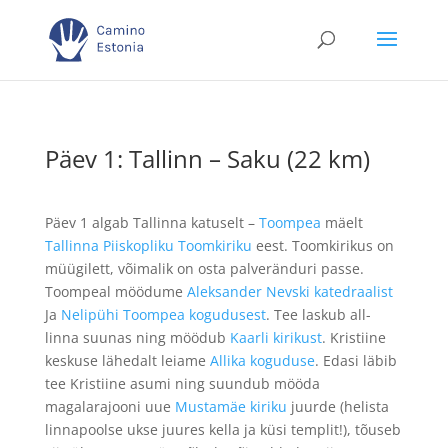
Päev 1: Tallinn – Saku (22 km)
Päev 1 algab Tallinna katuselt –
Toompea
mäelt
Tallinna Piiskopliku Toomkiriku
eest. Toomkirikus on
müügilett, võimalik on osta palveränduri passe.
Toompeal möödume
Aleksander Nevski katedraalist
Ja
Nelipühi Toompea kogudusest
. Tee laskub all-
linna suunas ning möödub
Kaarli kirikust
. Kristiine
keskuse lähedalt leiame
Allika koguduse
. Edasi läbib
tee Kristiine asumi ning suundub mööda
magalarajooni uue
Mustamäe kiriku
juurde (helista
linnapoolse ukse juures kella ja küsi templit!), tõuseb