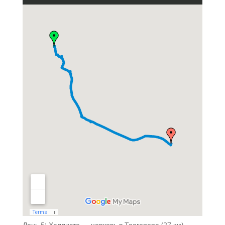
День 5: Халлисте — церковь в Таагепера (27 км)