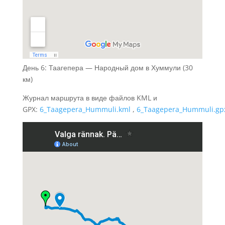
День 6: Таагепера — Народный дом в Хуммули (30
км)
Журнал маршрута в виде файлов KML и
GPX:
6_Taagepera_Hummuli.kml
,
6_Taagepera_Hummuli.gp