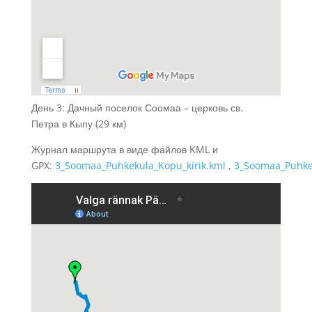
День 3: Дачный поселок Соомаа – церковь св.
Петра в Кыпу (29 км)
Журнал маршрута в виде файлов KML и
GPX:
3_Soomaa_Puhkekula_Kopu_kirik.kml
,
3_Soomaa_Puhkek