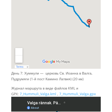
День 7: Хуммули — церковь Св. Иоанна в Валга,
Пудрумяги (1-й пост Камино Латвия) (20 км)
Журнал маршрута в виде файлов KML и
GPX:
7_Hummuli_Valga.kml
,
7_Hummuli_Valga.gpx