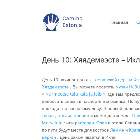
Главная
C
День 10: Хяядемеэсте – Икл
День 10 начинается от
лютеранской церкви Хя
Хяэдемеэсте
. Вы можете посетить
музей Hää
«
Nurmeotsa talu kala ja leib
», где вам предло
попросить штамп в паспорте паломника. По пу
проходит по сосновому лесу. В первой полов
тропа
,
птичья станция
и место для костра
При
Metsaluige
или
ресторан Юлия
в отеле Лепани
по пути будут места для костров
Лемме
и
Крап
церкви
. День заканчивается в Икле.