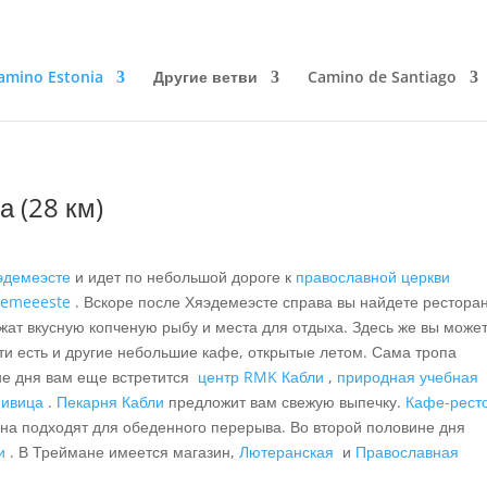
amino Estonia
Другие ветви
Camino de Santiago
а (28 км)
эдемеэсте
и идет по небольшой дороге к
православной церкви
demeeeste
. Вскоре после Хяэдемеэсте справа вы найдете рестора
жат вкусную копченую рыбу и места для отдыха. Здесь же вы може
ти есть и другие небольшие кафе, открытые летом. Сама тропа
ине дня вам еще встретится
центр RMK Кабли
,
природная учебная
ивица
.
Пекарня Кабли
предложит вам свежую выпечку.
Кафе-рест
на подходят для обеденного перерыва. Во второй половине дня
и
. В Треймане имеется магазин,
Лютеранская
и
Православная