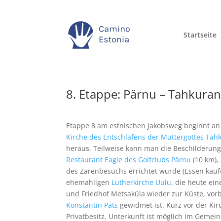
Startseite
8. Etappe: Pärnu – Tahkura
Etappe 8 am estnischen Jakobsweg beginnt a
Kirche des Entschlafens der Muttergottes Ta
heraus. Teilweise kann man die Beschilderun
Restaurant Eagle des Golfclubs Pärnu
(10 km),
des Zarenbesuchs errichtet wurde (Essen kaufe
ehemahligen
Lutherkirche Uulu
, die heute e
und Friedhof Metsaküla wieder zur Küste, vor
Konstantin Päts
gewidmet ist. Kurz vor der Ki
Privatbesitz. Unterkunft ist möglich im Geme