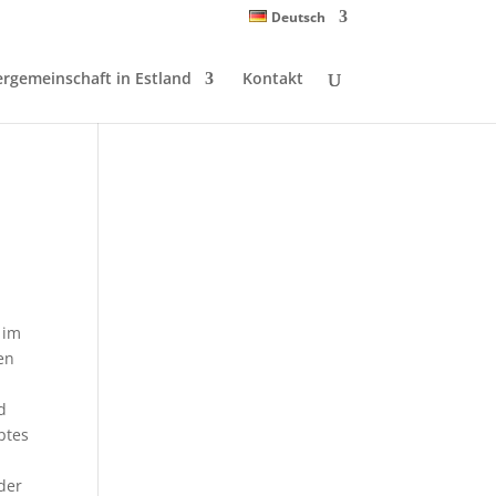
Deutsch
ergemeinschaft in Estland
Kontakt
 im
en
d
ptes
der