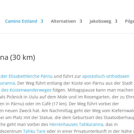
Camino Estland
Alternativen
Jakobsweg
Pilg
nna (30 km)
n
der Elisabethkirche Pärnu
und führt zur
apostolisch-orthodoxen
hkuranna
. Der Weg führt entlang der Küste von Pärnu aus der Stadt
g
des Küstenwanderweges
folgen. Mittagspause kann man machen
 als Picknick in Uulu auf dem Mole und im Rosengarten, der zu Ehr
n in Pärnu) oder im Café (17 km). Der Weg führt vorbei der
inen neuen Zweck hat. Am Nachmittag geht der Weg vom Kiefernwal
bei am Platz mit der Statue, die dem Geburtsort des Staatsoberhau
rche geht man vorbei des
Herrenhauses Tahkuranna
, das in
indezentrum
Tahku Tare
oder in einer Privatunterkunft in der Nähe 